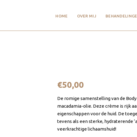
HOME
OVER MIJ
BEHANDELINGE
Body Cream 500 ml
€
50,00
De romige samenstelling van de Body
macadamia-olie. Deze crème is rijk 
eigenschappen voor de huid. De toege
tevens als een sterke, hydraterende ‘
veerkrachtige lichaamshuid!