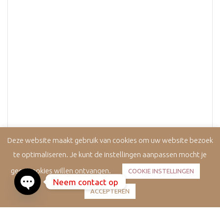
REMODELLING CREAM 65 ML
Deze website maakt gebruik van cookies om uw website bezoek
€
70,00
te optimaliseren. Je kunt de instellingen aanpassen mocht je
geen cookies willen ontvangen.
COOKIE INSTELLINGEN
Neem contact op
ACCEPTEREN
Open
chaty