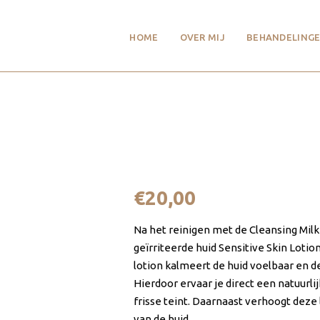
HOME
OVER MIJ
BEHANDELINGE
Sensitive Skin Lotion 45 
€
20,00
Na het reinigen met de Cleansing Milk
geïrriteerde huid Sensitive Skin Loti
lotion kalmeert de huid voelbaar en de
Hierdoor ervaar je direct een natuurlij
frisse teint. Daarnaast verhoogt deze
van de huid.