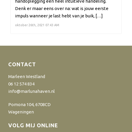
handoplegging een heel intuïtieve handeling.
Denk er maar eens over na: wat is jouw eerste
impuls wanneer je last hebt van je buik, […]
oktober 26th, 2021 07:43 AM
CONTACT
Marleen Westland
06 12 574 834
info@marlunahaven.nl
Pomona 104, 6708CD
Wageningen
VOLG MIJ ONLINE