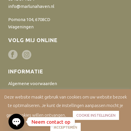
info@marlunahaven.nl
Pomona 104, 6708CD
Wageningen
VOLG MIJ ONLINE
INFORMATIE
Algemene voorwaarden
Privacyverklaring
Deze website maakt gebruik van cookies om uw website bezoek
Cookiebeleid
te optimaliseren. Je kunt de instellingen aanpassen mocht je
Disclaimer
Bestellen en verzenden
geen cookies willen ontvangen.
COOKIE INSTELLINGEN
Neem contact op
ACCEPTEREN